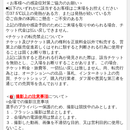
＜お客様への感染症対策ご協力のお願い＞
■以下のいずれかに該当するお客様はご来場をお控えください
①37.5℃以上の発熱がある方、または発熱が続いている方
②ご自身の体調にご懸念・ご不安のある方
上記の理由や感染予防のためにご来場を取りやめられる場合、チ
ケット代金は払い戻しできません。
<チケットの転売禁止について>
チケット及びチケット購入の権利を正規料金以外で転売する、営
業上の販売促進若しくはそれに類すると判断される行為に使用す
ることは固くお断り致します。
上記に該当すると思われる行為が発見された際は、該当チケット
を無効とし、ご入場をお断りすることがあります。 この場合、
チケット料金・旅費等、一切払い戻しは致しません。尚、転売行
為とは、オークションへの出品・落札、インターネット上の売
買、チケットショップ、購入代行業者、ダフ屋や悪質な第三者を
通じての売買等を含んでおります。
＜
撮影上の注意事項
について＞
○会場での撮影注意事項
選手のプライバシー保護のため、撮影は競技中のみとします。
１．フラッシュ撮影は禁止とします。
２．会場内の電源使用は禁止とします。
３．撮影した動画、画像を不適切な目的、又は営利目的に使用し
ないこと。