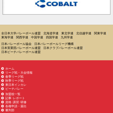
全日本大学バレーボール連盟
北海道学連
東北学連
北信越学連
関東学連
東海学連
関西学連
中国学連
四国学連
九州学連
日本バレーボール協会
日本バレーボールリーグ機構
日本実業団バレーボール連盟
日本クラブバレーボール連盟
日本ビーチバレーボール連盟
ホーム
リーグ戦・大会情報
春季リーグ戦
秋季リーグ戦
東日本インカレ
ビーチバレー
加盟校一覧
記事･レポート
資格･講習･研修
各種申請・届出
審判部