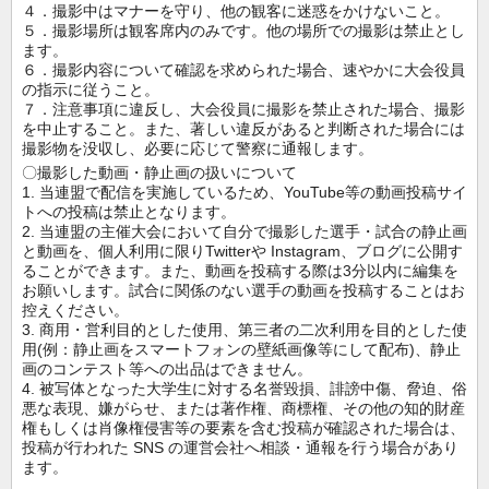
４．撮影中はマナーを守り、他の観客に迷惑をかけないこと。
５．撮影場所は観客席内のみです。他の場所での撮影は禁止とし
ます。
６．撮影内容について確認を求められた場合、速やかに大会役員
の指示に従うこと。
７．注意事項に違反し、大会役員に撮影を禁止された場合、撮影
を中止すること。また、著しい違反があると判断された場合には
撮影物を没収し、必要に応じて警察に通報します。
〇撮影した動画・静止画の扱いについて
1. 当連盟で配信を実施しているため、YouTube等の動画投稿サイ
トへの投稿は禁止となります。
2. 当連盟の主催大会において自分で撮影した選手・試合の静止画
と動画を、個人利用に限りTwitterや Instagram、ブログに公開す
ることができます。また、動画を投稿する際は3分以内に編集を
お願いします。試合に関係のない選手の動画を投稿することはお
控えください。
3. 商用・営利目的とした使用、第三者の二次利用を目的とした使
用(例：静止画をスマートフォンの壁紙画像等にして配布)、静止
画のコンテスト等への出品はできません。
4. 被写体となった大学生に対する名誉毀損、誹謗中傷、脅迫、俗
悪な表現、嫌がらせ、または著作権、商標権、その他の知的財産
権もしくは肖像権侵害等の要素を含む投稿が確認された場合は、
投稿が行われた SNS の運営会社へ相談・通報を行う場合があり
ます。