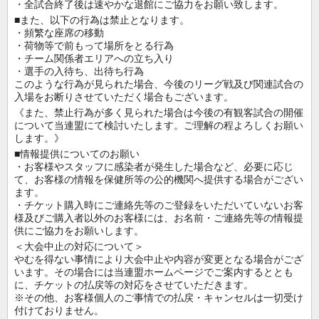
・全試合終了後は速やかな退館にご協力をお願い致します。
■また、以下の行為は禁止となります。
・頻繁な座席の移動
・荷物等で前もって場所をとる行為
・チーム関係者エリアへの立ち入り
・選手の入待ち、出待ち行為
このような行為が見られた場合、今後のリーグ戦及び関連試合の
入場をお断りさせていただく場合もございます。
《また、禁止行為が多く見られた場合は今後の有観客試合の開催
について当連盟にて検討いたします。ご理解の程よろしくお願い
します。》
■情報提供についてのお願い
・お客様やスタッフに感染者が発生した場合など、必要に応じ
て、お客様の情報を保健所等の公的機関へ提供する場合がござい
ます。
・チケット購入時にご連絡先等のご登録をいただいていないお客
様及びご購入者以外のお客様には、お名前・ご連絡先等の情報提
供にご協力をお願いします。
＜大会中止の対応について＞
やむを得ない事情により大会中止や内容が変更となる場合がござ
います。その場合には当連盟ホームページでご案内するととも
に、チケットの払戻等の対応をさせていただきます。
※その他、お客様個人のご事情での払戻・キャンセルは一切受け
付けておりません。