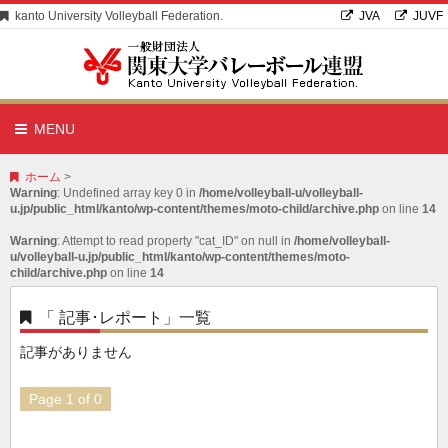
kanto University Volleyball Federation.
JVA
JUVF
MENU
ホーム
>
Warning
: Undefined array key 0 in
/home/volleyball-u/volleyball-
u.jp/public_html/kanto/wp-content/themes/moto-child/archive.php
on line
14
Warning
: Attempt to read property "cat_ID" on null in
/home/volleyball-
u/volleyball-u.jp/public_html/kanto/wp-content/themes/moto-
child/archive.php
on line
14
「 記事･レポート」一覧
記事がありません
Page 1 of 0