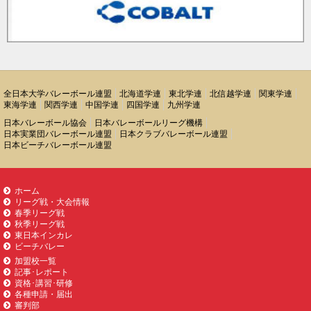
全日本大学バレーボール連盟
北海道学連
東北学連
北信越学連
関東学連
東海学連
関西学連
中国学連
四国学連
九州学連
日本バレーボール協会
日本バレーボールリーグ機構
日本実業団バレーボール連盟
日本クラブバレーボール連盟
日本ビーチバレーボール連盟
ホーム
リーグ戦・大会情報
春季リーグ戦
秋季リーグ戦
東日本インカレ
ビーチバレー
加盟校一覧
記事･レポート
資格･講習･研修
各種申請・届出
審判部