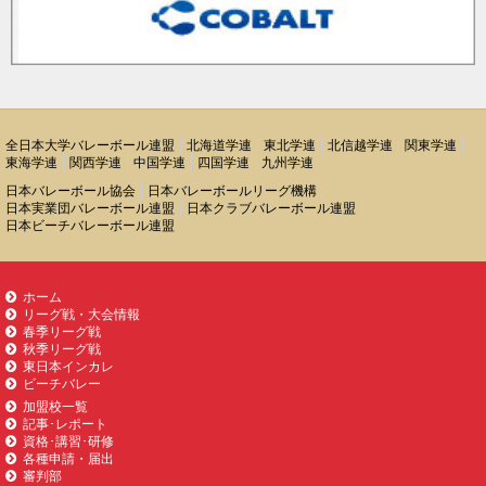
全日本大学バレーボール連盟
北海道学連
東北学連
北信越学連
関東学連
東海学連
関西学連
中国学連
四国学連
九州学連
日本バレーボール協会
日本バレーボールリーグ機構
日本実業団バレーボール連盟
日本クラブバレーボール連盟
日本ビーチバレーボール連盟
ホーム
リーグ戦・大会情報
春季リーグ戦
秋季リーグ戦
東日本インカレ
ビーチバレー
加盟校一覧
記事･レポート
資格･講習･研修
各種申請・届出
審判部