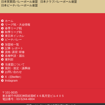
日本実業団バレーボール連盟
日本クラブバレーボール連盟
日本ビーチバレーボール連盟
ホーム
リーグ戦・大会情報
春季リーグ戦
秋季リーグ戦
東日本インカレ
ビーチバレー
加盟校一覧
記事･レポート
資格･講習･研修
各種申請・届出
審判部
当連盟について
規則・規定・議事録
お問い合わせ
X（旧twitter）
Instagram
〒101-0035
東京都千代田区神田紺屋町４６風月堂ビル４０５
電話番号：03-5244-4804